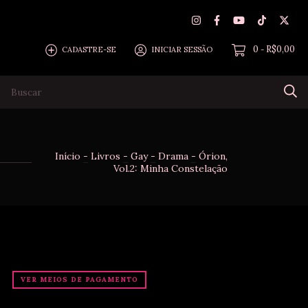
0
R$0,00
CADASTRE-SE
INICIAR SESSÃO
-
odução
Reenvio, Troca e Cancelamento
Política de P
Início
-
Livros
-
Gay
-
Drama
-
Órion,
Vol.2: Minha Constelação
VER MEIOS DE PAGAMENTO