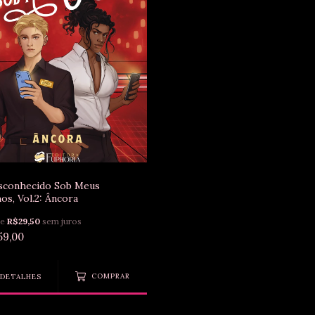
sconhecido Sob Meus
os, Vol.2: Âncora
de
R$29,50
sem juros
59,00
DETALHES
COMPRAR