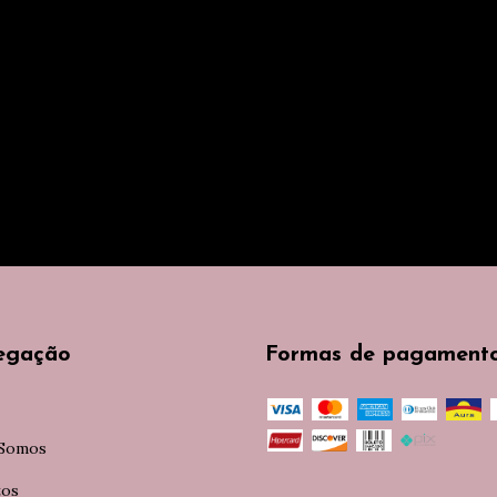
egação
Formas de pagament
Somos
tos