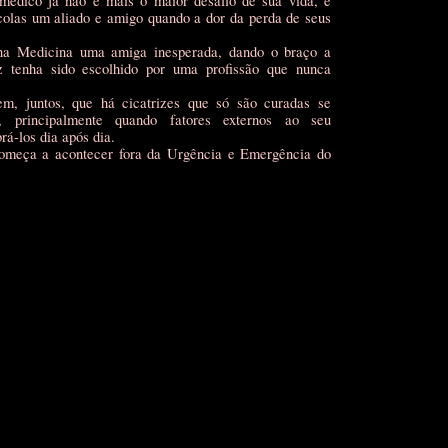
médico já não é mais o maior desafio de sua vida, e
olas um aliado e amigo quando a dor da perda de seus
na Medicina uma amiga inesperada, dando o braço a
z tenha sido escolhido por uma profissão que nunca
em, juntos, que há cicatrizes que só são curadas se
 principalmente quando fatores externos ao seu
á-los dia após dia.
começa a acontecer fora da Urgência e Emergência do