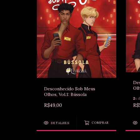
De
Olh
Desconhecido Sob Meus
Olhos, Vol.1: Bússola
2
x 
R$
R$49,00
DETALHES
COMPRAR