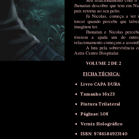
Seu relacionamento com o 
Jhonatan descobre que tem em Nic
pais retorna ao seu peito.
Já Nicolas, começa a ver 
torcer quando percebe que talve
imaginou ter.
Jhonatan e Nicolas perceb
tiverem a ajuda um do outro,
relacionamento começam a assombr
A luta pela sobrevivência 
Astra Centro Hospitalar.
VOLUME 2 DE 2
FICHA TÉCNICA:
Livro CAPA DURA
Tamanho 16x23
Pintura Trilateral
Páginas: 508
Verniz Holográfico
ISBN: 9786584923140