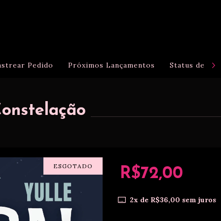
astrear Pedido
Próximos Lançamentos
Status de Pr
Constelação
ESGOTADO
R$72,00
2
x de
R$36,00
sem juros