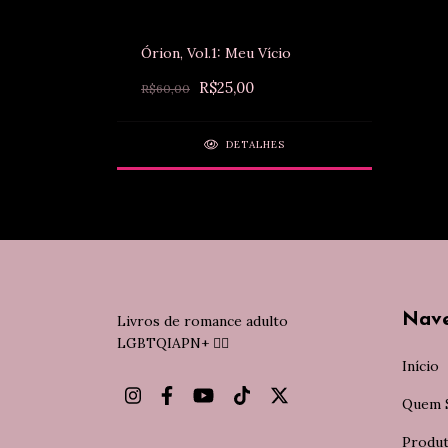
Órion, Vol.1: Meu Vício
R$25,00
R$60,00
DETALHES
Nav
Livros de romance adulto
LGBTQIAPN+ 🏳️‍🌈
Início
Quem 
Produ